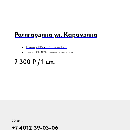
Роллгардина ул. Карамзина
Размер 185 х 190 см — 1 шт
ткань 30-40% светопропускания
г. Калининград, ул. Карамзина
7 300
Р / 1 шт.
Апрель 2025 года
Офис
+7 4012 39-03-06