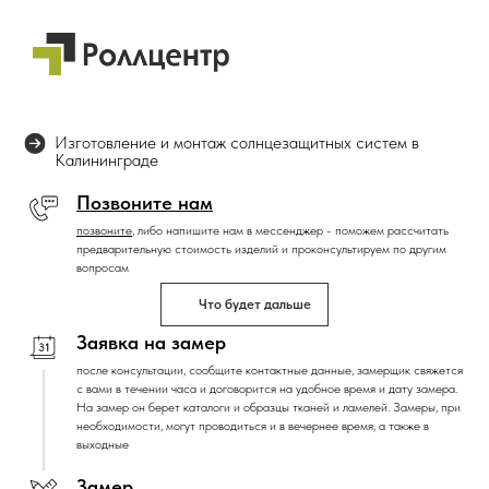
Изготовление и монтаж солнцезащитных систем в
Калининграде
Позвоните нам
позвоните
,
либо напишите нам в мессенджер - поможем рассчитать
предварительную стоимость изделий и проконсультируем по другим
вопросам
Что будет дальше
Заявка на замер
после консультации, сообщите контактные данные, замерщик свяжется
с вами в течении часа и договорится на удобное время и дату замера.
На замер он берет каталоги и образцы тканей и ламелей. Замеры, при
необходимости, могут проводиться и в вечернее время, а также в
выходные
Замер