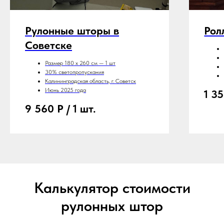
Рулонные шторы в
Рол
Советске
Размер 180 х 260 см — 1 шт
30% светопропускания
Калининградская область, г. Советск
Июнь 2025 года
1 3
9 560
Р / 1 шт.
Калькулятор стоимости
рулонных штор