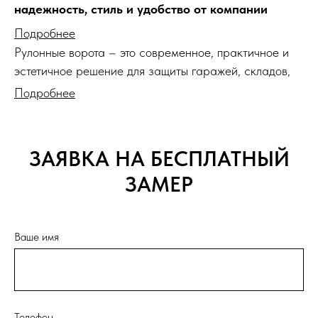
надежность, стиль и удобство от компании
РоллЦентр.
Подробнее
Рулонные ворота – это современное, практичное и
эстетичное решение для защиты гаражей, складов,
торговых помещений и других объектов. Они
Подробнее
сочетают в себе компактность конструкции,
надежность работы и простоту эксплуатации, что
делает их востребованными как в частных домах, так
ЗАЯВКА НА БЕСПЛАТНЫЙ
и на коммерческих объектах.
ЗАМЕР
Компания
РоллЦентр
предлагает широкий
ассортимент рулонных ворот в Калининграде. Наши
ворота производятся с учетом современных
Ваше имя
стандартов качества, чтобы обеспечить
долговечность и безопасность вашего имущества.
Преимущества рулонных ворот
Телефон