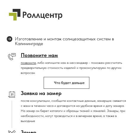
Изготовление и монтаж солнцезащитных систем в
Калининграде
Позвоните нам
позвоните
,
либо напишите нам в мессенджер - поможем рассчитать
предварительную стоимость изделий и проконсультируем по другим
вопросам
Что будет дальше
Заявка на замер
после консультации, сообщите контактные данные, замерщик свяжется
с вами в течении часа и договорится на удобное время и дату замера.
На замер он берет каталоги и образцы тканей и ламелей. Замеры, при
необходимости, могут проводиться и в вечернее время, а также в
выходные
Замер